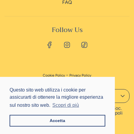
FAQ
Follow Us
-
Cookie Policy
Privacy Policy
Questo sito web utilizza i cookie per
Questo sito web utilizza i cookie per
English
assicurarti di ottenere la migliore esperienza
assicurarti di ottenere la migliore esperienza
sul nostro sito web.
sul nostro sito web.
Scopri di più
Scopri di più
© 2024 Papillon Srl · P.IVA 02793251212 · Cap. Soc.
Euro 156.000,00 int. ver. · Registro Imprese di Napoli
CCIAA (NA) 517912
Accetta
Accetta
Powered by Shopify