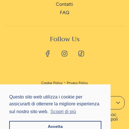
Contatti
FAQ
Follow Us
-
Cookie Policy
Privacy Policy
Questo sito web utilizza i cookie per
Questo sito web utilizza i cookie per
Italiano
assicurarti di ottenere la migliore esperienza
assicurarti di ottenere la migliore esperienza
sul nostro sito web.
sul nostro sito web.
Scopri di più
Scopri di più
© 2024 Papillon Srl · P.IVA 02793251212 · Cap. Soc.
Euro 156.000,00 int. ver. · Registro Imprese di Napoli
CCIAA (NA) 517912
Accetta
Accetta