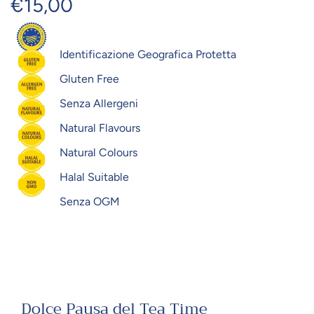
€15,00
Prezzo
Prezzo
Identificazione Geografica Protetta
di
regolare
Gluten Free
vendita
Senza Allergeni
Natural Flavours
Natural Colours
Halal Suitable
Senza OGM
Dolce Pausa del Tea Time